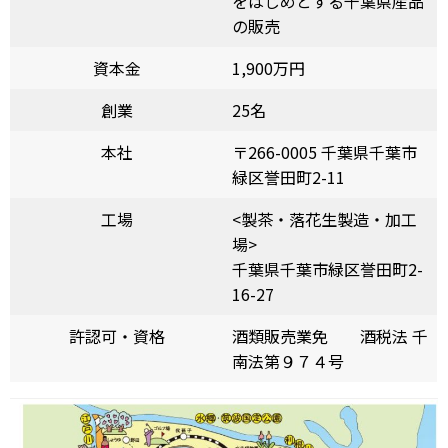
をはじめとする千葉県産品
の販売
資本金
1,900万円
創業
25名
本社
〒266-0005 千葉県千葉市
緑区誉田町2-11
工場
<製茶・落花生製造・加工
場>
千葉県千葉市緑区誉田町2-
16-27
許認可・資格
酒類販売業免 酒税法 千
南法第９７４号